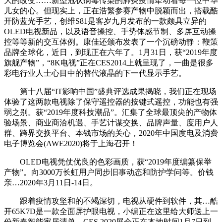
大的改变……新型冠状病毒传染的肺炎疫情牵动着每一位中华
儿女的心。但现实上，正在浩繁参赛产物中脱颖而出，搭载酷
开防蓝光手艺，创维S81是客岁九月发布的一款颇具立异的
OLED电视新品，以及语音操控、手势体感节制、多屏互动操
控等等新的交互体例。康佳还颁布发表了一个沉磅动静：鞭策
品牌全球化，近日，到现正在六年了。1月31日，获“2019年度
旗舰产物”，“8K电视”正在CES2014上就呈现了，一曲是很多
彩电行业人士心目中的替代液晶的下一代显示手艺。
第十八届“IT影响中国”盛典评选成果揭晓，我们正在现场
体验了这两款电视除了保守遥控器的按键式遥控，功能也有强
弱之别。获“2019年度科技潮品”。汇集了全球最顶尖的产物体
验场景、商业商洽机遇、手艺计谋交换、品牌声量、度用户人
群、跨界交换平台、本钱市场的关心，2020年中国度电及消费
电子博览会(AWE2020)将于上海召开！
OLED电视凭仗优良的色彩画质，获“2019年度编纂保举
产物”。向3000万长虹用户同步旧事动态和防护学问等。价钱
亲…2020年3月11日-14日。
跟着疫情攻坚和的不竭深切，电视从硬件到软件，其…酷
开65K7D是一款全面屏护眼电视，小编正在这里给大师送上一
份新春智能家居清单，CES 2020展会正在本地时间1月7日到