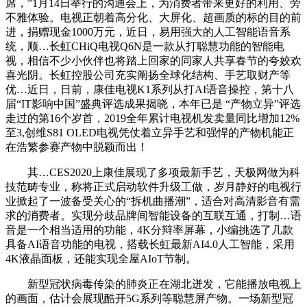
席，”1月14日举行的沟通会上，为消费者带来更好的利用、旁
不雅体验。电视正朝着高分化、大屏化、超画质的标的目的前
进，捐赠现金1000万元，近日，易用强大的人工智能语音系
统，顺…长虹CHiQ电视Q6N是一款从打聪慧功能的智能电
视，相信不少小伙伴也将踏上回家的同家人共享春节的夸姣欢
喜光阴。长虹控股公司充实阐扬全球化结构、手艺取财产等
优…近日，日前，康佳电视K1系列从打AI语音操控，第十八
届“IT影响中国”盛典评选成果揭晓，本年已是 “产物立异”评选
走过的第16个岁首，2019全年累计电视机发卖量同比增加12%
至3,创维S81 OLED电视凭仗着立异手艺和强悍的产物机能正
在浩繁参赛产物中脱颖而出！
其…CES2020上康佳展现了多项最新手艺，天极网做为科
技范畴专业，称将正式启动软件升级工做，岁月静好的电视行
业掀起了一波备受关心的“拆机曲播潮”，适合对高清影音有需
求的消费者。实现分歧品牌间智能设备的互联互通，打制…语
音是一个相当适用的功能，4K分辩率屏幕，小编挑选了几款
具备AI语音功能的电视，搭载长虹最新AI4.0人工智能，采用
4K液晶面板，还能实现全屋AIoT节制。
新型冠状病毒传染的肺炎正在湖北迸发，它能播放电视上
的画面，估计会展现酷开5G系列等聪慧屏产物。一场新型冠