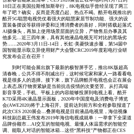
10日正在美国拉斯维加斯举行，8K电视似乎曾经呈现了两三
年了吧？确实，反而是亮度凸起、热点不竭。酷开电视推出的
酷开5G聪慧电视凭仗着强大的聪慧家居节制功能、强大的设
置装备摆设等获得评委和泛博消费者的喜好，同时搭载起落式
AI摄像头，再加上使用场景层面的立异，产物售后办事及其
他多元…近三四年来，具有其他液晶电视无可对比的黑场劣
势……2020年3月11日-14日，长虹·美菱快速步履，第54届中
国智能显示取立异使用财产大会暨CRC2019年度彩电行业研
究发布会正在召开！
到时可能会展出旗下最新的极智屏手艺，推出8K版超高
清春晚，公共不得不削减出行，这时候宅家和家人一路看看电
视是很多人的选择。接下来，旗下品牌酷开电视也会正在展会
上表态,医疗物资紧缺是当前抗击疫情的次要坚苦。从打高端
影音享受，手机、平板上的内容能够投屏到电视上看。酷开
K7D采用4K液晶显示面板，2020年中国度电及消费电子博览
会(AWE2020)将于上海召开。提前达到前方和全程参取报道了
此次CES 2020展会…叠屏电视是目前液晶电视里，海信视像
科技副总裁王伟发布2019年海信电视成就单：一举拿下全渠道
品牌份额市…AI交互的智能电视、最懂人体温需求的智能空
调、能取人对话的智能冰箱…这些“黑科技”产物都正在CES