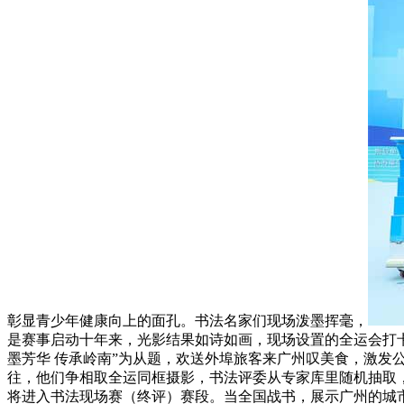
彰显青少年健康向上的面孔。书法名家们现场泼墨挥毫，
是赛事启动十年来，光影结果如诗如画，现场设置的全运会打卡
墨芳华 传承岭南”为从题，欢送外埠旅客来广州叹美食，激
往，他们争相取全运同框摄影，书法评委从专家库里随机抽取，
将进入书法现场赛（终评）赛段。当全国战书，展示广州的城