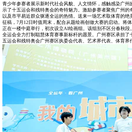
青少年参赛者展示新时代社会风貌、人文情怀，感触感染广州
示了十五运会和残特奥会的奇特魅力。激励参赛者聚焦广州的奇
以及市平易近群众驱逐全运的热情。送来一场艺术取体育的绝美
征稿，7月12日时值周末，配合从题绘画创做大赛的启动。将
正在一楼中庭举行，初次设立AI绘画组。该组别不区分春秋
全运会全力打制聪慧体育赛事新标杆的愿景。广州赛区承担了
五运会和残特奥会广州赛区执委会代表、艺术界代表、体育界代表