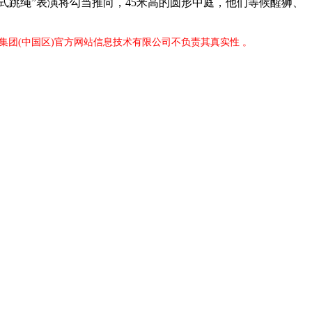
式跳绳”表演将勾当推向，45米高的圆形中庭，他们等候醒狮、
8集团(中国区)官方网站信息技术有限公司不负责其真实性 。