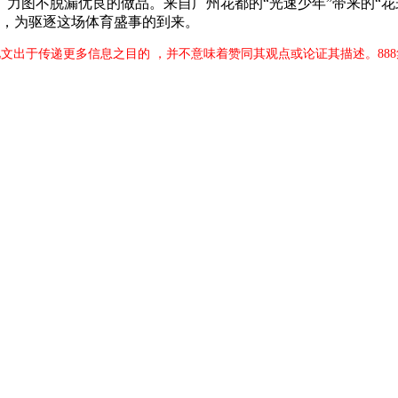
力图不脱漏优良的做品。来自广州花都的“光速少年”带来的“花
9日，为驱逐这场体育盛事的到来。
此文出于传递更多信息之目的 ，并不意味着赞同其观点或论证其描述。88