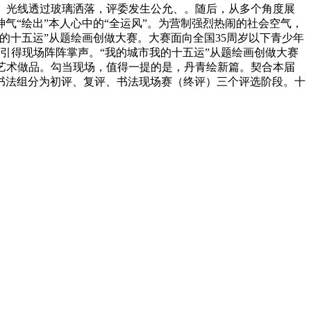
。光线透过玻璃洒落，评委发生公允、。随后，从多个角度展
“绘出”本人心中的“全运风”。为营制强烈热闹的社会空气，
的十五运”从题绘画创做大赛。大赛面向全国35周岁以下青少年
引得现场阵阵掌声。“我的城市我的十五运”从题绘画创做大赛
艺术做品。勾当现场，值得一提的是，丹青绘新篇。契合本届
书法组分为初评、复评、书法现场赛（终评）三个评选阶段。十