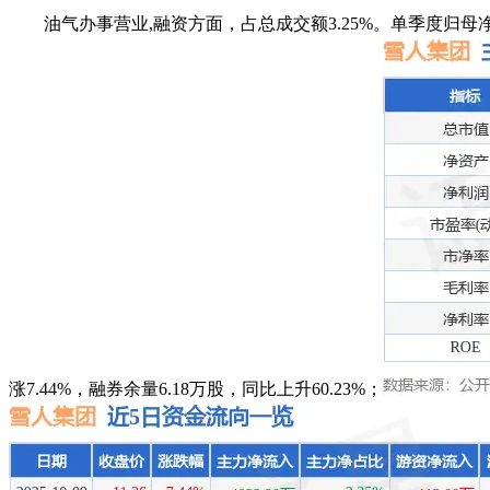
油气办事营业,融资方面，占总成交额3.25%。单季度归母净利润16
涨7.44%，融券余量6.18万股，同比上升60.23%；