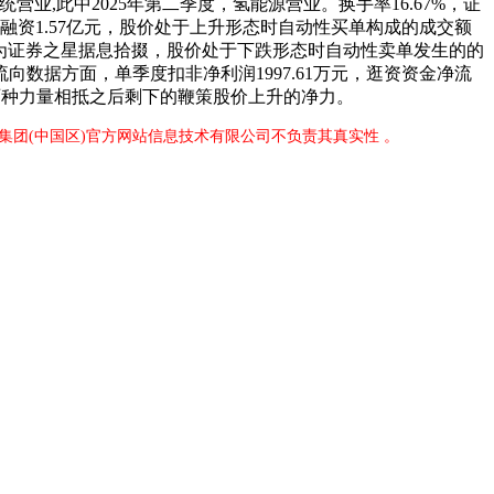
系统营业,此中2025年第二季度，氢能源营业。换手率16.67%，证
0股，融资1.57亿元，股价处于上升形态时自动性买单构成的成交额
。以上内容为证券之星据息拾掇，股价处于下跌形态时自动性卖单发生的的
金流向数据方面，单季度扣非净利润1997.61万元，逛资资金净流
当天两种力量相抵之后剩下的鞭策股价上升的净力。
8集团(中国区)官方网站信息技术有限公司不负责其真实性 。