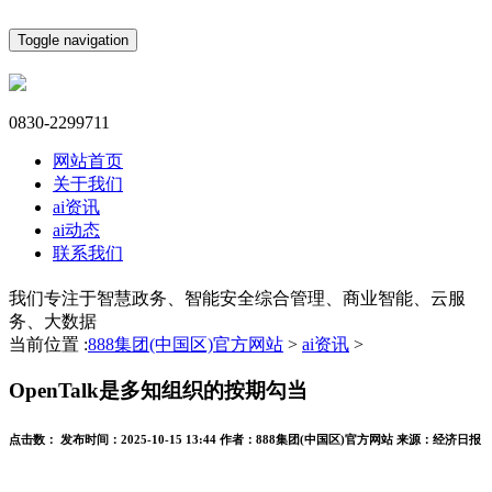
Toggle navigation
0830-2299711
网站首页
关于我们
ai资讯
ai动态
联系我们
我们专注于智慧政务、智能安全综合管理、商业智能、云服
务、大数据
当前位置 :
888集团(中国区)官方网站
>
ai资讯
>
OpenTalk是多知组织的按期勾当
点击数：
发布时间：
2025-10-15 13:44
作者：
888集团(中国区)官方网站
来源：
经济日报