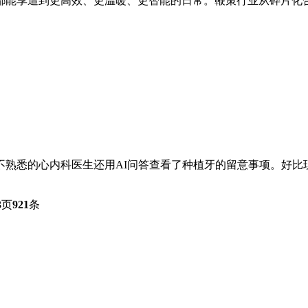
能享遭到更高效、更温暖、更智能的日常。鞭策行业从碎片化合作
熟悉的心内科医生还用AI问答查看了种植牙的留意事项。好比现
3
页
921
条