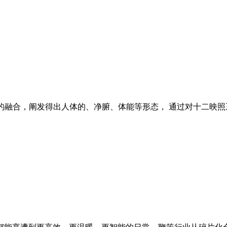
的融合，阐发得出人体的、净腑、体能等形态， 通过对十二映照正