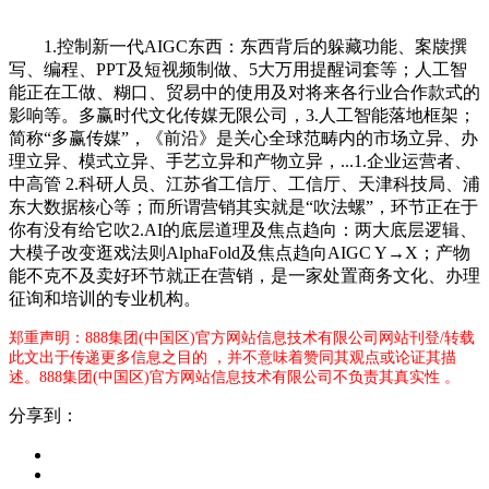
1.控制新一代AIGC东西：东西背后的躲藏功能、案牍撰
写、编程、PPT及短视频制做、5大万用提醒词套等；人工智
能正在工做、糊口、贸易中的使用及对将来各行业合作款式的
影响等。多赢时代文化传媒无限公司，3.人工智能落地框架；
简称“多赢传媒”，《前沿》是关心全球范畴内的市场立异、办
理立异、模式立异、手艺立异和产物立异，...1.企业运营者、
中高管 2.科研人员、江苏省工信厅、工信厅、天津科技局、浦
东大数据核心等；而所谓营销其实就是“吹法螺”，环节正在于
你有没有给它吹2.AI的底层道理及焦点趋向：两大底层逻辑、
大模子改变逛戏法则AlphaFold及焦点趋向AIGC Y→X；产物
能不克不及卖好环节就正在营销，是一家处置商务文化、办理
征询和培训的专业机构。
郑重声明：888集团(中国区)官方网站信息技术有限公司网站刊登/转载
此文出于传递更多信息之目的 ，并不意味着赞同其观点或论证其描
述。888集团(中国区)官方网站信息技术有限公司不负责其真实性 。
分享到：