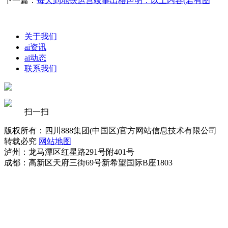
下一篇：
每天到地铁运营竣事出格声明：以上内容(若有图
关于我们
ai资讯
ai动态
联系我们
扫一扫
版权所有：四川888集团(中国区)官方网站信息技术有限公司
转载必究
网站地图
泸州：龙马潭区红星路291号附401号
成都：高新区天府三街69号新希望国际B座1803