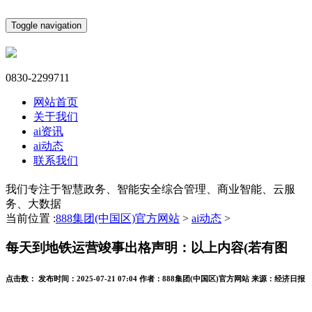
Toggle navigation
0830-2299711
网站首页
关于我们
ai资讯
ai动态
联系我们
我们专注于智慧政务、智能安全综合管理、商业智能、云服
务、大数据
当前位置 :
888集团(中国区)官方网站
>
ai动态
>
每天到地铁运营竣事出格声明：以上内容(若有图
点击数：
发布时间：
2025-07-21 07:04
作者：
888集团(中国区)官方网站
来源：
经济日报