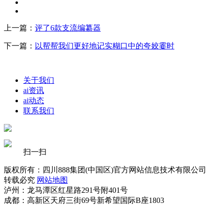
上一篇：
评了6款支流编纂器
下一篇：
以帮帮我们更好地记实糊口中的夸姣霎时
关于我们
ai资讯
ai动态
联系我们
扫一扫
版权所有：四川888集团(中国区)官方网站信息技术有限公司
转载必究
网站地图
泸州：龙马潭区红星路291号附401号
成都：高新区天府三街69号新希望国际B座1803