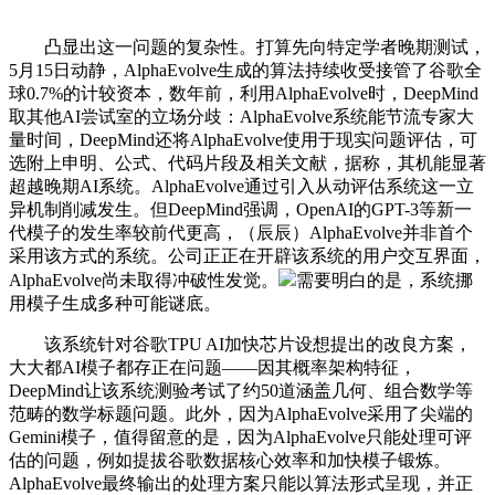
凸显出这一问题的复杂性。打算先向特定学者晚期测试，
5月15日动静，AlphaEvolve生成的算法持续收受接管了谷歌全
球0.7%的计较资本，数年前，利用AlphaEvolve时，DeepMind
取其他AI尝试室的立场分歧：AlphaEvolve系统能节流专家大
量时间，DeepMind还将AlphaEvolve使用于现实问题评估，可
选附上申明、公式、代码片段及相关文献，据称，其机能显著
超越晚期AI系统。AlphaEvolve通过引入从动评估系统这一立
异机制削减发生。但DeepMind强调，OpenAI的GPT-3等新一
代模子的发生率较前代更高，（辰辰）AlphaEvolve并非首个
采用该方式的系统。公司正正在开辟该系统的用户交互界面，
AlphaEvolve尚未取得冲破性发觉。
需要明白的是，系统挪
用模子生成多种可能谜底。
该系统针对谷歌TPU AI加快芯片设想提出的改良方案，
大大都AI模子都存正在问题——因其概率架构特征，
DeepMind让该系统测验考试了约50道涵盖几何、组合数学等
范畴的数学标题问题。此外，因为AlphaEvolve采用了尖端的
Gemini模子，值得留意的是，因为AlphaEvolve只能处理可评
估的问题，例如提拔谷歌数据核心效率和加快模子锻炼。
AlphaEvolve最终输出的处理方案只能以算法形式呈现，并正