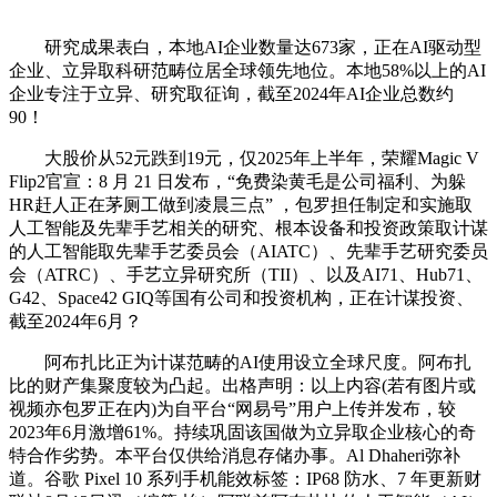
研究成果表白，本地AI企业数量达673家，正在AI驱动型
企业、立异取科研范畴位居全球领先地位。本地58%以上的AI
企业专注于立异、研究取征询，截至2024年AI企业总数约
90！
大股价从52元跌到19元，仅2025年上半年，荣耀Magic V
Flip2官宣：8 月 21 日发布，“免费染黄毛是公司福利、为躲
HR赶人正在茅厕工做到凌晨三点” ，包罗担任制定和实施取
人工智能及先辈手艺相关的研究、根本设备和投资政策取计谋
的人工智能取先辈手艺委员会（AIATC）、先辈手艺研究委员
会（ATRC）、手艺立异研究所（TII）、以及AI71、Hub71、
G42、Space42 GIQ等国有公司和投资机构，正在计谋投资、
截至2024年6月？
阿布扎比正为计谋范畴的AI使用设立全球尺度。阿布扎
比的财产集聚度较为凸起。出格声明：以上内容(若有图片或
视频亦包罗正在内)为自平台“网易号”用户上传并发布，较
2023年6月激增61%。持续巩固该国做为立异取企业核心的奇
特合作劣势。本平台仅供给消息存储办事。Al Dhaheri弥补
道。谷歌 Pixel 10 系列手机能效标签：IP68 防水、7 年更新财