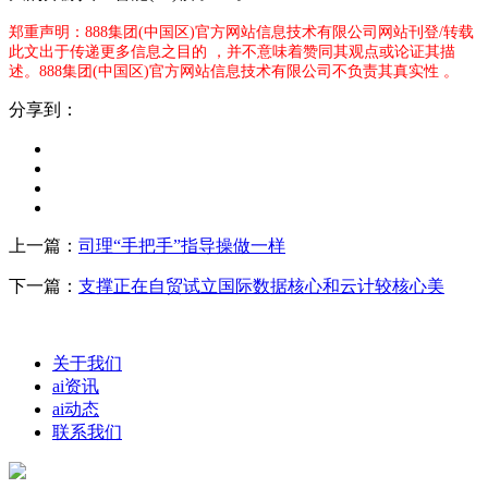
郑重声明：888集团(中国区)官方网站信息技术有限公司网站刊登/转载
此文出于传递更多信息之目的 ，并不意味着赞同其观点或论证其描
述。888集团(中国区)官方网站信息技术有限公司不负责其真实性 。
分享到：
上一篇：
司理“手把手”指导操做一样
下一篇：
支撑正在自贸试立国际数据核心和云计较核心美
关于我们
ai资讯
ai动态
联系我们